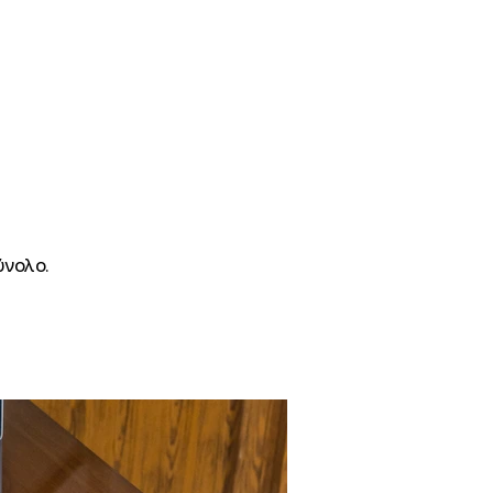
ύνολο.